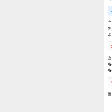
当
無
よ
当
各
各
当