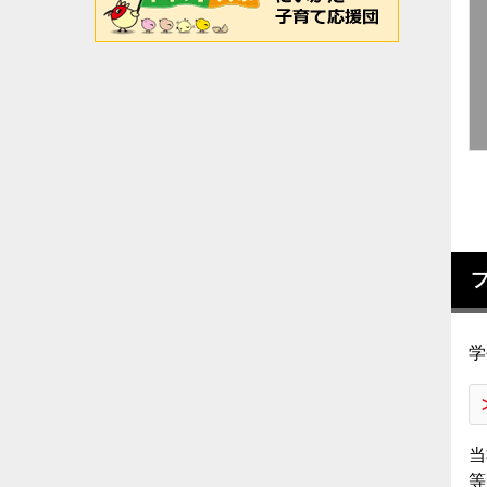
学
当
等