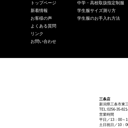
トップページ
中学・高校取扱指定制服
新着情報
学生服サイズ測り方
お客様の声
学生服のお手入れ方法
よくある質問
リンク
お問い合わせ
三条店
新潟県三条市東三
TEL:0256-35-821
営業時間
平日／13：00～1
土日祝日／10：00