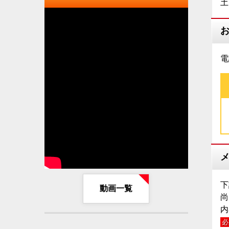
土
電
下
動画一覧
尚
内
必