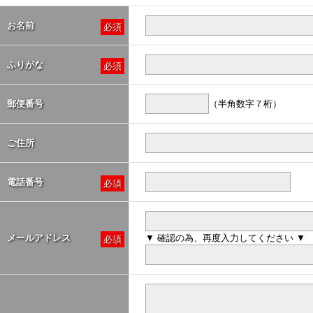
お名前
必須
ふりがな
必須
郵便番号
（半角数字７桁）
ご住所
電話番号
必須
メールアドレス
▼ 確認の為、再度入力してください ▼
必須