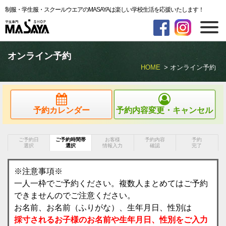
制服・学生服・スクールウエアのMASAYAは楽しい学校生活を応援いたします！
オンライン予約
HOME
オンライン予約
予約カレンダー
予約内容変更・キャンセル
ご予約日
ご予約時間帯
お客様
予約内容
予約
選択
選択
情報入力
確認
完了
※注意事項※
一人一枠でご予約ください。複数人まとめてはご予約
できませんのでご注意ください。
お名前、お名前（ふりがな）、生年月日、性別は
採寸されるお子様のお名前や生年月日、性別をご入力